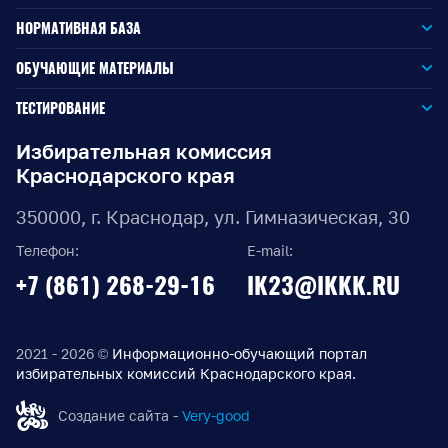
НОРМАТИВНАЯ БАЗА
Законодательство РФ
ОБУЧАЮЩИЕ МАТЕРИАЛЫ
Для окружной избирательной комиссии
Законодательство КК
ТЕСТИРОВАНИЕ
Для членов территориальных избирательных комиссий
Для территориальной избирательной комиссии
Документы ЦИК России
Избирательная комиссия
Краснодарского края
Для членов участковых избирательных комиссий
Для участковой избирательной комиссии
Документы ИККК
350000, г. Краснодар, ул. Гимназическая, 30
Выборы Губернатора Краснодарского края
Телефон:
E-mail:
Выборы депутатов Законодательного Собрания
+7 (861) 268-29-16
IK23@IKKK.RU
Краснодарского края
Муниципальные выборы на территории Краснодарского
края
2021 - 2026 ©
Информационно-обучающий портал
избирательных комиссий Краснодарского края.
Правовые акты по выборам депутатов Государственной
Думы Федерального Собрания РФ восьмого созыва
Создание сайта -
Very-good