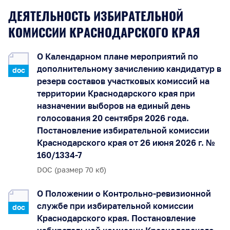
Документы ЦИК России
ДЕЯТЕЛЬНОСТЬ ИЗБИРАТЕЛЬНОЙ
КОМИССИИ КРАСНОДАРСКОГО КРАЯ
Документы ИККК
Выборы Губернатора Краснодарского края
О Календарном плане мероприятий по
дополнительному зачислению кандидатур в
doc
Выборы депутатов Законодательного
резерв составов участковых комиссий на
Собрания Краснодарского края
территории Краснодарского края при
назначении выборов на единый день
Муниципальные выборы на территории
голосования 20 сентября 2026 года.
Краснодарского края
Постановление избирательной комиссии
Краснодарского края от 26 июня 2026 г. №
160/1334-7
Правовые акты по выборам депутатов
Государственной Думы Федерального
DOC (размер 70 кб)
Собрания РФ восьмого созыва
О Положении о Контрольно-ревизионной
службе при избирательной комиссии
doc
Краснодарского края. Постановление