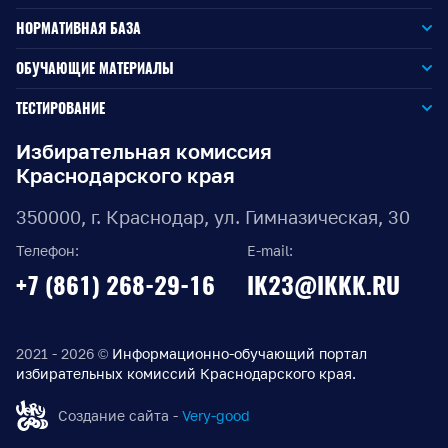
НОРМАТИВНАЯ БАЗА
Законодательство РФ
ОБУЧАЮЩИЕ МАТЕРИАЛЫ
Для окружной избирательной комиссии
Законодательство КК
ТЕСТИРОВАНИЕ
Для членов территориальных избирательных комиссий
Для территориальной избирательной комиссии
Документы ЦИК России
Избирательная комиссия
Краснодарского края
Для членов участковых избирательных комиссий
Для участковой избирательной комиссии
Документы ИККК
350000, г. Краснодар, ул. Гимназическая, 30
Выборы Губернатора Краснодарского края
Телефон:
E-mail:
Выборы депутатов Законодательного Собрания
+7 (861) 268-29-16
IK23@IKKK.RU
Краснодарского края
Муниципальные выборы на территории Краснодарского
края
2021 - 2026 ©
Информационно-обучающий портал
избирательных комиссий Краснодарского края.
Правовые акты по выборам депутатов Государственной
Думы Федерального Собрания РФ восьмого созыва
Создание сайта -
Very-good