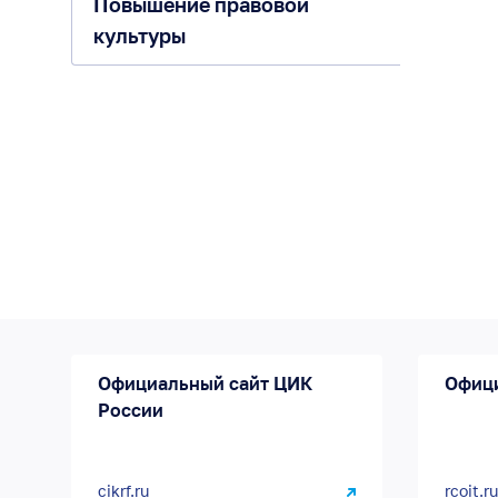
Повышение правовой
культуры
Официальный сайт ЦИК
Офиц
России
cikrf.ru
rcoit.ru