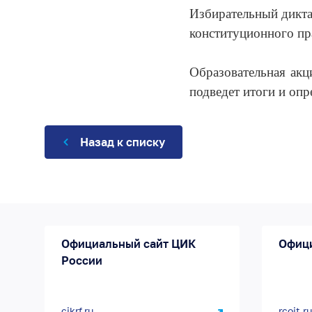
Избирательный диктан
конституционного пра
Образовательная акц
подведет итоги и опр
Назад к списку
Официальный сайт ЦИК
Офиц
России
cikrf.ru
rcoit.ru