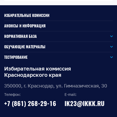
ИЗБИРАТЕЛЬНЫЕ КОМИССИИ
АНОНСЫ И ИНФОРМАЦИЯ
НОРМАТИВНАЯ БАЗА
Законодательство РФ
ОБУЧАЮЩИЕ МАТЕРИАЛЫ
Для окружной избирательной комиссии
Законодательство КК
ТЕСТИРОВАНИЕ
Для членов территориальных избирательных комиссий
Для территориальной избирательной комиссии
Документы ЦИК России
Избирательная комиссия
Краснодарского края
Для членов участковых избирательных комиссий
Для участковой избирательной комиссии
Документы ИККК
350000, г. Краснодар, ул. Гимназическая, 30
Выборы Губернатора Краснодарского края
Телефон:
E-mail:
Выборы депутатов Законодательного Собрания
+7 (861) 268-29-16
IK23@IKKK.RU
Краснодарского края
Муниципальные выборы на территории Краснодарского