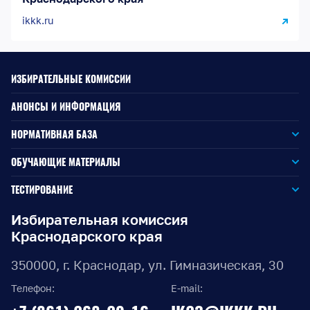
ikkk.ru
ИЗБИРАТЕЛЬНЫЕ КОМИССИИ
АНОНСЫ И ИНФОРМАЦИЯ
НОРМАТИВНАЯ БАЗА
Законодательство РФ
ОБУЧАЮЩИЕ МАТЕРИАЛЫ
Для окружной избирательной комиссии
Законодательство КК
ТЕСТИРОВАНИЕ
Для членов территориальных избирательных комиссий
Для территориальной избирательной комиссии
Документы ЦИК России
Избирательная комиссия
Краснодарского края
Для членов участковых избирательных комиссий
Для участковой избирательной комиссии
Документы ИККК
350000, г. Краснодар, ул. Гимназическая, 30
Выборы Губернатора Краснодарского края
Телефон:
E-mail:
Выборы депутатов Законодательного Собрания