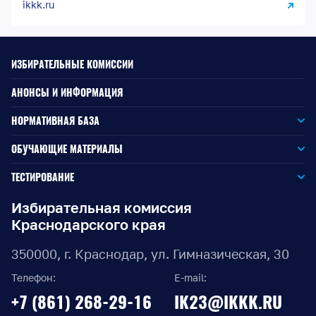
ikkk.ru
ИЗБИРАТЕЛЬНЫЕ КОМИССИИ
АНОНСЫ И ИНФОРМАЦИЯ
НОРМАТИВНАЯ БАЗА
Законодательство РФ
ОБУЧАЮЩИЕ МАТЕРИАЛЫ
Для окружной избирательной комиссии
Законодательство КК
ТЕСТИРОВАНИЕ
Для членов территориальных избирательных комиссий
Для территориальной избирательной комиссии
Документы ЦИК России
Избирательная комиссия
Краснодарского края
Для членов участковых избирательных комиссий
Для участковой избирательной комиссии
Документы ИККК
350000, г. Краснодар, ул. Гимназическая, 30
Выборы Губернатора Краснодарского края
Телефон:
E-mail:
Выборы депутатов Законодательного Собрания
+7 (861) 268-29-16
IK23@IKKK.RU
Краснодарского края