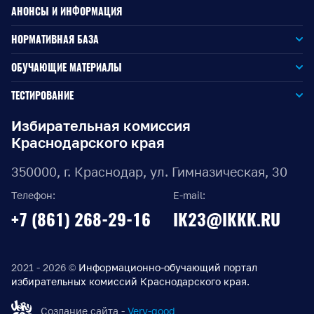
АНОНСЫ И ИНФОРМАЦИЯ
НОРМАТИВНАЯ БАЗА
Законодательство РФ
ОБУЧАЮЩИЕ МАТЕРИАЛЫ
Для окружной избирательной комиссии
Законодательство КК
ТЕСТИРОВАНИЕ
Для членов территориальных избирательных комиссий
Для территориальной избирательной комиссии
Документы ЦИК России
Избирательная комиссия
Краснодарского края
Для членов участковых избирательных комиссий
Для участковой избирательной комиссии
Документы ИККК
350000, г. Краснодар, ул. Гимназическая, 30
Выборы Губернатора Краснодарского края
Телефон:
E-mail:
Выборы депутатов Законодательного Собрания
+7 (861) 268-29-16
IK23@IKKK.RU
Краснодарского края
Муниципальные выборы на территории Краснодарского
края
2021 - 2026 ©
Информационно-обучающий портал
избирательных комиссий Краснодарского края.
Правовые акты по выборам депутатов Государственной
Думы Федерального Собрания РФ восьмого созыва
Создание сайта -
Very-good