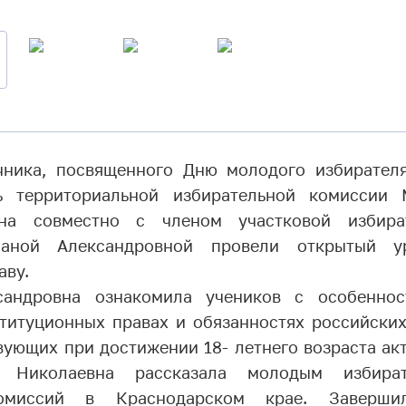
чника, посвященного Дню молодого избирател
ь территориальной избирательной комиссии
вна совместно с членом участковой избира
ланой Александровной провели открытый у
аву.
сандровна ознакомила учеников с особеннос
титуционных правах и обязанностях российских
вующих при достижении 18- летнего возраста акт
на Николаевна рассказала молодым избира
комиссий в Краснодарском крае. Завершил