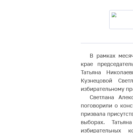
В рамках меся
крае председател
Татьяна Николае
Кузнецовой Свет
избирательному пр
Светлана Алек
поговорили о конс
призвала присутст
выборах. Татья
избирательных 