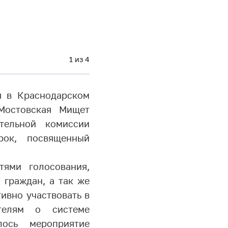
1 из 4
я в Краснодарском
 Мостовская Мищет
тельной комиссии
рок, посвященный
тями голосования,
 граждан, а так же
ивно участвовать в
телям о системе
ось мероприятие