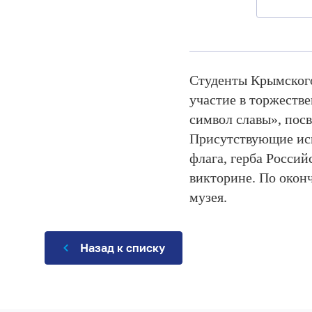
Студенты Крымского
участие в торжеств
символ славы», пос
Присутствующие исп
флага, герба Росси
викторине. По окон
музея.
Назад к списку