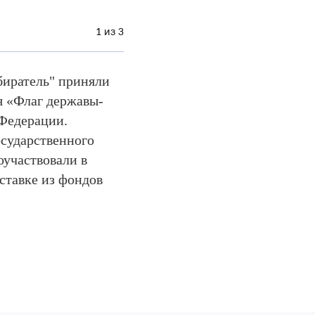
1 из 3
биратель" приняли
я «Флаг державы-
Федерации.
сударственного
оучаствовали в
ставке из фондов