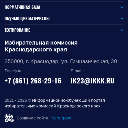
НОРМАТИВНАЯ БАЗА
Законодательство РФ
ОБУЧАЮЩИЕ МАТЕРИАЛЫ
Для окружной избирательной комиссии
Законодательство КК
ТЕСТИРОВАНИЕ
Для членов территориальных избирательных комиссий
Для территориальной избирательной комиссии
Документы ЦИК России
Избирательная комиссия
Краснодарского края
Для членов участковых избирательных комиссий
Для участковой избирательной комиссии
Документы ИККК
350000, г. Краснодар, ул. Гимназическая, 30
Выборы Губернатора Краснодарского края
Телефон:
E-mail:
Выборы депутатов Законодательного Собрания
+7 (861) 268-29-16
IK23@IKKK.RU
Краснодарского края
Муниципальные выборы на территории Краснодарского
края
2021 - 2026 ©
Информационно-обучающий портал
избирательных комиссий Краснодарского края.
Правовые акты по выборам депутатов Государственной
Думы Федерального Собрания РФ восьмого созыва
Создание сайта -
Very-good