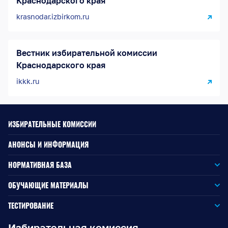
Краснодарского края
krasnodar.izbirkom.ru
Вестник избирательной комиссии
Краснодарского края
ikkk.ru
ИЗБИРАТЕЛЬНЫЕ КОМИССИИ
АНОНСЫ И ИНФОРМАЦИЯ
НОРМАТИВНАЯ БАЗА
Законодательство РФ
ОБУЧАЮЩИЕ МАТЕРИАЛЫ
Для окружной избирательной комиссии
Законодательство КК
ТЕСТИРОВАНИЕ
Для членов территориальных избирательных комиссий
Для территориальной избирательной комиссии
Документы ЦИК России
Избирательная комиссия