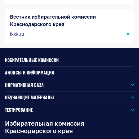
Вестник избирательной комиссии
Краснодарского края
ikkk.ru
ИЗБИРАТЕЛЬНЫЕ КОМИССИИ
АНОНСЫ И ИНФОРМАЦИЯ
НОРМАТИВНАЯ БАЗА
Законодательство РФ
ОБУЧАЮЩИЕ МАТЕРИАЛЫ
Для окружной избирательной комиссии
Законодательство КК
ТЕСТИРОВАНИЕ
Для членов территориальных избирательных комиссий
Для территориальной избирательной комиссии
Документы ЦИК России
Избирательная комиссия
Краснодарского края
Для членов участковых избирательных комиссий
Для участковой избирательной комиссии
Документы ИККК