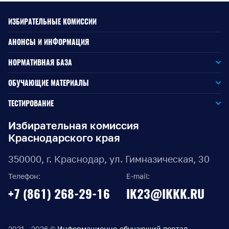
ИЗБИРАТЕЛЬНЫЕ КОМИССИИ
АНОНСЫ И ИНФОРМАЦИЯ
НОРМАТИВНАЯ БАЗА
Законодательство РФ
ОБУЧАЮЩИЕ МАТЕРИАЛЫ
Для окружной избирательной комиссии
Законодательство КК
ТЕСТИРОВАНИЕ
Для членов территориальных избирательных комиссий
Для территориальной избирательной комиссии
Документы ЦИК России
Избирательная комиссия
Краснодарского края
Для членов участковых избирательных комиссий
Для участковой избирательной комиссии
Документы ИККК
350000, г. Краснодар, ул. Гимназическая, 30
Выборы Губернатора Краснодарского края
Телефон:
E-mail:
Выборы депутатов Законодательного Собрания
+7 (861) 268-29-16
IK23@IKKK.RU
Краснодарского края
Муниципальные выборы на территории Краснодарского
края
2021 - 2026 ©
Информационно-обучающий портал