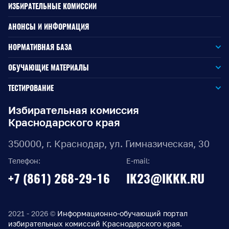
ИЗБИРАТЕЛЬНЫЕ КОМИССИИ
АНОНСЫ И ИНФОРМАЦИЯ
НОРМАТИВНАЯ БАЗА
Законодательство РФ
ОБУЧАЮЩИЕ МАТЕРИАЛЫ
Для окружной избирательной комиссии
Законодательство КК
ТЕСТИРОВАНИЕ
Для членов территориальных избирательных комиссий
Для территориальной избирательной комиссии
Документы ЦИК России
Избирательная комиссия
Краснодарского края
Для членов участковых избирательных комиссий
Для участковой избирательной комиссии
Документы ИККК
350000, г. Краснодар, ул. Гимназическая, 30
Выборы Губернатора Краснодарского края
Телефон:
E-mail:
Выборы депутатов Законодательного Собрания
+7 (861) 268-29-16
IK23@IKKK.RU
Краснодарского края
Муниципальные выборы на территории Краснодарского
края
2021 - 2026 ©
Информационно-обучающий портал
избирательных комиссий Краснодарского края.