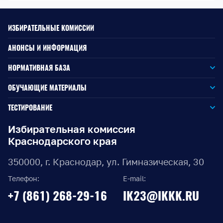
ИЗБИРАТЕЛЬНЫЕ КОМИССИИ
АНОНСЫ И ИНФОРМАЦИЯ
НОРМАТИВНАЯ БАЗА
Законодательство РФ
ОБУЧАЮЩИЕ МАТЕРИАЛЫ
Для окружной избирательной комиссии
Законодательство КК
ТЕСТИРОВАНИЕ
Для членов территориальных избирательных комиссий
Для территориальной избирательной комиссии
Документы ЦИК России
Избирательная комиссия
Краснодарского края
Для членов участковых избирательных комиссий
Для участковой избирательной комиссии
Документы ИККК
350000, г. Краснодар, ул. Гимназическая, 30
Выборы Губернатора Краснодарского края
Телефон:
E-mail:
Выборы депутатов Законодательного Собрания
+7 (861) 268-29-16
IK23@IKKK.RU
Краснодарского края
Муниципальные выборы на территории Краснодарского