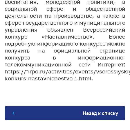
воспитания, молодежной политики, в
социальной сфере и общественной
деятельности на производстве, а также в
сфере государственного и муниципального
управления объявлен Всероссийский
конкурс «Наставничество». Более
подробную информацию о конкурсе можно
получить на официальной странице
конкурса в информационно-
телекоммуникационной сети Интернет:
https
://
firpo
.
ru
/
activities
/
events
/
vserossiyski
konkurs
-
nastavnichestvo
-1.
html
.
Назад к списку