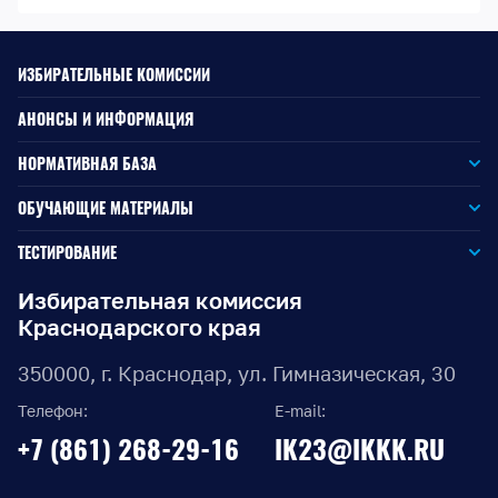
ИЗБИРАТЕЛЬНЫЕ КОМИССИИ
АНОНСЫ И ИНФОРМАЦИЯ
НОРМАТИВНАЯ БАЗА
Законодательство РФ
ОБУЧАЮЩИЕ МАТЕРИАЛЫ
Для окружной избирательной комиссии
Законодательство КК
ТЕСТИРОВАНИЕ
Для членов территориальных избирательных комиссий
Для территориальной избирательной комиссии
Документы ЦИК России
Избирательная комиссия
Краснодарского края
Для членов участковых избирательных комиссий
Для участковой избирательной комиссии
Документы ИККК
350000, г. Краснодар, ул. Гимназическая, 30
Выборы Губернатора Краснодарского края
Телефон:
E-mail:
Выборы депутатов Законодательного Собрания
+7 (861) 268-29-16
IK23@IKKK.RU
Краснодарского края
Муниципальные выборы на территории Краснодарского