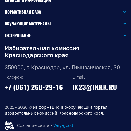
АНОНСЫ И ИНФОРМАЦИЯ
НОРМАТИВНАЯ БАЗА
Законодательство РФ
ОБУЧАЮЩИЕ МАТЕРИАЛЫ
Для окружной избирательной комиссии
Законодательство КК
ТЕСТИРОВАНИЕ
Для членов территориальных избирательных комиссий
Для территориальной избирательной комиссии
Документы ЦИК России
Избирательная комиссия
Краснодарского края
Для членов участковых избирательных комиссий
Для участковой избирательной комиссии
Документы ИККК
350000, г. Краснодар, ул. Гимназическая, 30
Выборы Губернатора Краснодарского края
Телефон:
E-mail:
Выборы депутатов Законодательного Собрания
+7 (861) 268-29-16
IK23@IKKK.RU
Краснодарского края
Муниципальные выборы на территории Краснодарского
края
2021 - 2026 ©
Информационно-обучающий портал
избирательных комиссий Краснодарского края.
Правовые акты по выборам депутатов Государственной
Думы Федерального Собрания РФ восьмого созыва
Создание сайта -
Very-good