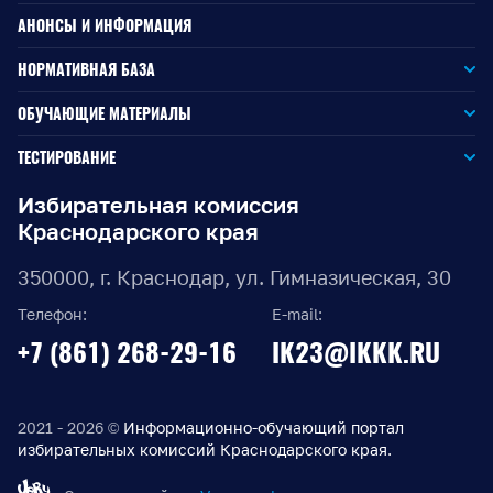
АНОНСЫ И ИНФОРМАЦИЯ
НОРМАТИВНАЯ БАЗА
Законодательство РФ
ОБУЧАЮЩИЕ МАТЕРИАЛЫ
Для окружной избирательной комиссии
Законодательство КК
ТЕСТИРОВАНИЕ
Для членов территориальных избирательных комиссий
Для территориальной избирательной комиссии
Документы ЦИК России
Избирательная комиссия
Краснодарского края
Для членов участковых избирательных комиссий
Для участковой избирательной комиссии
Документы ИККК
350000, г. Краснодар, ул. Гимназическая, 30
Выборы Губернатора Краснодарского края
Телефон:
E-mail:
Выборы депутатов Законодательного Собрания
+7 (861) 268-29-16
IK23@IKKK.RU
Краснодарского края
Муниципальные выборы на территории Краснодарского
края
2021 - 2026 ©
Информационно-обучающий портал
избирательных комиссий Краснодарского края.
Правовые акты по выборам депутатов Государственной
Думы Федерального Собрания РФ восьмого созыва