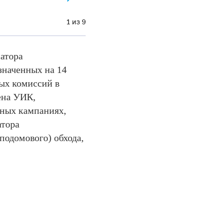
1 из 9
атора
значенных на 14
ных комиссий в
ена УИК,
ных кампаниях,
атора
подомового) обхода,